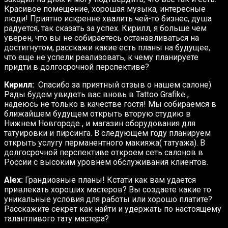
Красивое помещение, хорошая музыка, интересные
люди! Приятно искренне хвалить чей-то бизнес, душа
радуется, так сказать за успех. Кирилл, я больше чем
уверен, что вы не собираетесь останавливаться на
достигнутом, расскажи какие есть планы на будущее,
что еще не успели реализовать, к чему планируете
придти в долгосрочной перспективе?
Кирилл:
Спасибо за приятный отзыв о нашем салоне)
Рады будем увидеть вас вновь в Tattoo Grafike ,
надеюсь не только в качестве гостя! Мы собираемся в
ближайшем будущем открыть вторую студию в
Нижнем Новгороде , и магазин оборудования для
татуировки и пирсинга. В следующем году планируем
открыть услугу перманентного макияжа( татуажа). В
долгосрочной перспективе откроем сеть салонов в
России с высоким уровнем обслуживания клиентов.
Alex:
Грандиозные планы! Кстати как вам удается
привлекать хороших мастеров? Вы создаете какие то
уникальные условия для работы или хорошо платите?
Расскажите секрет как найти и удержать по настоящему
талантливого тату мастера?