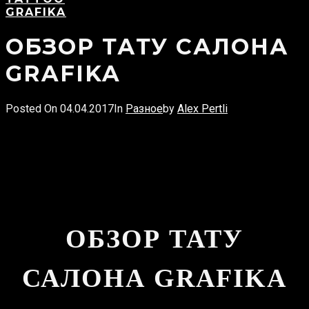
and
GRAFIKA
hit
enter
ОБЗОР ТАТУ САЛОНА
GRAFIKA
Posted On
04.04.2017
In
Разное
by
Alex Pertli
ОБЗОР ТАТУ
САЛОНА GRAFIKA