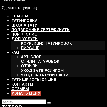
Сделать татуировку
ГЛАВНАЯ
ТАТУИРОВКА
ШКОЛА ТАТУ
ПОДАРОЧНЫЕ СЕРТЕФИКАТЫ
ПОРТФОЛИО
ДОП. УСЛУГИ
КОРРЕКЦИЯ ТАТУИРОВОК
ПИРСИНГ
FAQ
АРТ-БЛОГ
СТИЛИ ТАТУРОВОК
ОТЗЫВЫ
УХОД ЗА ПИРСИНГОМ
УХОД ЗА ТАТУИРОВКОЙ
ТАТУ ШРИФТЫ ONLINE
КОНТАКТЫ
ОТЗЫВЫ
УЗНАТЬ ЦЕНУ
Search
Type
for:
TATTOO