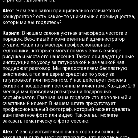
Alex:
Чем ваш салон принципиально отличается от
конкурентов? есть какие- то уникальные преимущества,
которыми вы гордитесь?
Кирилл:
В нашем салоне уютная атмосфера, чистота и
порядок. Вежливый и компетентный администратор
студии. Наши тату мастера профессиональные
художники , которые смогут помочь вам в выборе
рисунка и места его нанесения. Также они дадут ценные
инструкции по уходу за татуировкой и за чашкой чая
поддержат разговор. Мы предоставляем бесплатную
анестезию, а так же дарим средство по уходу за
татуировкой или пирсингом. У нас действует система
скидок и поощрений постоянным клиентам . Каждые 2-3
месяца мы проводим розыгрыши подарочных
сертификатов. Главная наша гордость это довольный и
счастливый клиент. В нашем штате присутствует
профессиональный фотограф, который может сделать
вам памятное фото или видео. Так же вы можете
заказать тематическую фото-сессию.
Alex:
У вас действительно очень хороший салон, я
заходил на днях и могу подтвердить, что все так и есть.