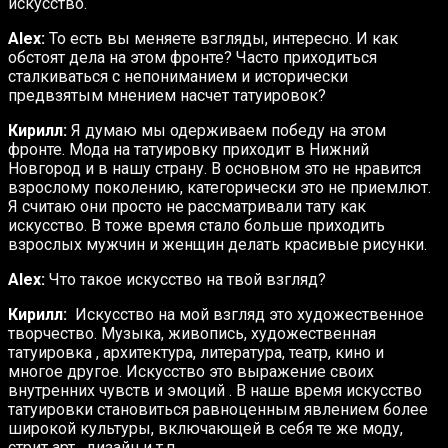
искусство.
Alex:
То есть вы меняете взгляды, интересно. И как
обстоят дела на этом фронте? Часто приходиться
сталкиваться с непониманием и исторически
предвзятым мнением насчет татуировок?
Кирилл:
Я думаю мы одерживаем победу на этом
фронте. Мода на татуировку приходит в Нижний
Новгород и в нашу страну. В основном это не нравится
взрослому поколению, категорически это не приемлют.
Я считаю они просто не рассматривали тату как
искусство. В тоже время стало больше приходить
взрослых мужчин и женщин делать красивые рисунки.
Alex:
Что такое искусство на твой взгляд?
Кирилл:
Искусство на мой взгляд это художественное
творчество. Музыка, живопись, художественная
татуировка , архитектура, литература, театр, кино и
многое другое. Искусство это выражение своих
внутренних чувств и эмоций . В наше время искусство
татуировки становиться равноценным явлением более
широкой культуры, включающей в себя те же моду,
стрит арт , дизайн и т.п.