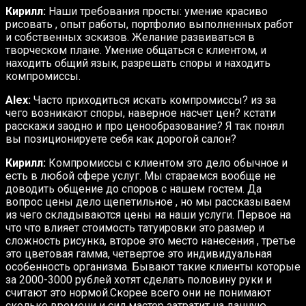
Кирилл:
Наши требования просты: умение красиво
рисовать , опыт работы, портфолио выполненных работ
и собственных эскизов. Желание развиваться в
творческом плане. Умение общаться с клиентом, и
находить общий язык, разрешать споры и находить
компромиссы.
Alex:
Часто приходиться искать компромиссы? из за
чего возникают споры, наверное насчет цен? кстати
расскажи заодно и про ценообразование? Я так понял
вы позиционируете себя как дорогой салон?
Кирилл:
Компромиссы с клиентом это дело обычное и
есть в любой сфере услуг. Мы стараемся вообще не
доводить общение до споров с нашем гостем. Да
вопрос цены дело щепетильное , но мы рассказываем
из чего складываются цены на наши услуги. Первое на
что что влияет стоимость татуировки это размер и
сложность рисунка, второе это место нанесения , третье
это цветовая гамма, четвертое это индивидуальная
особенность организма. Бывают такие клиенты которые
за 2000-3000 рублей хотят сделать половину руки и
считают это нормой.Скорее всего они не понимают
сколько времени и сил мастер затратит на данную