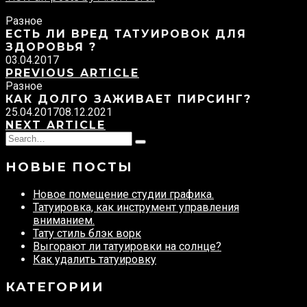
Разное
ЕСТЬ ЛИ ВРЕД ТАТУИРОВОК ДЛЯ
ЗДОРОВЬЯ ?
03.04.2017
PREVIOUS ARTICLE
Разное
КАК ДОЛГО ЗАЖИВАЕТ ПИРСИНГ?
25.04.2017
08.12.2021
NEXT ARTICLE
Search
Type
for:
and
НОВЫЕ ПОСТЫ
hit
enter
Новое помещение студии графика.
Татуировка, как инструмент управления
вниманием.
Тату стиль блэк ворк
Выгорают ли татуировки на солнце?
Как удалить татуировку
КАТЕГОРИИ