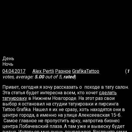
День
Ночь
04.04.2017
Alex Pertli
Разное
GrafikaTattoo
(
1
votes, average:
5.00
out of 5,
rated
)
Привет, сегодня я хочу рассказать о походе в тату салон.
Эта статья будет интересна всем, кто хочет
сделать
татуировку
в Нижнем Новгороде. На этот раз свои
выбор я остановил на студии татуировки и пирсинга
Tattoo Grafika. Нашел я их не сразу, хоть находятся они в
центре города, а именно на улице Алексеевская 15-б.
Самое главное не пропустить арку, напротив бизнес
центра Лобачевский плаза. А там уже и вывеску будет
видно. Интерьер мне очень понравился. Взгляните сами.