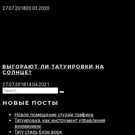
27.07.2018
20.03.2020
ВЫГОРАЮТ ЛИ ТАТУИРОВКИ НА
СОЛНЦЕ?
27.07.2018
14.04.2021
Search
Type
for:
and
НОВЫЕ ПОСТЫ
hit
enter
Новое помещение студии графика.
Татуировка, как инструмент управления
вниманием.
Тату стиль блэк ворк