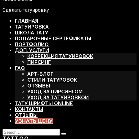
Сделать татуировку
ГЛАВНАЯ
ТАТУИРОВКА
ШКОЛА ТАТУ
ПОДАРОЧНЫЕ СЕРТЕФИКАТЫ
ПОРТФОЛИО
ДОП. УСЛУГИ
КОРРЕКЦИЯ ТАТУИРОВОК
ПИРСИНГ
FAQ
АРТ-БЛОГ
СТИЛИ ТАТУРОВОК
ОТЗЫВЫ
УХОД ЗА ПИРСИНГОМ
УХОД ЗА ТАТУИРОВКОЙ
ТАТУ ШРИФТЫ ONLINE
КОНТАКТЫ
ОТЗЫВЫ
УЗНАТЬ ЦЕНУ
Search
Type
for:
TATTOO