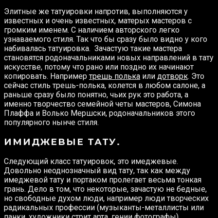
Элитные же татуировки напротив, выполняются у
известных и очень известных, матерых мастеров с
громким именем. С наличием авторского легко
узнаваемого стиля. Так что бы сразу было видно у кого
набивалась татуировка. Зачастую такие мастера
становятся родоначальниками новых направлений в тату
искусстве, потому что рано или поздно их начинают
копировать. Например
трешь полька
или
дотворк
. Это
сейчас стиль трешь-полька, колется в любом салоне, а
раньше сразу было понятно, чьих рук это работа, а
именно творчество семейной четы мастеров, Симона
Плаффа и Волько Мершски, родоначальников этого
популярного нынче стиля.
ИМИДЖЕВЫЕ ТАТУ.
Следующий класс татуировок, это имеджевые.
Довольно неоднозначный вид тату, так как между
имеджевой тату и портаком пролегает весьма тонкая
грань. Дело в том, что некоторые, зачастую не бедные,
но свободные духом люди, например люди творческих
радикальных профессии (музыканты-металлисты или
панки, художники стрит арта, гении фотографы)